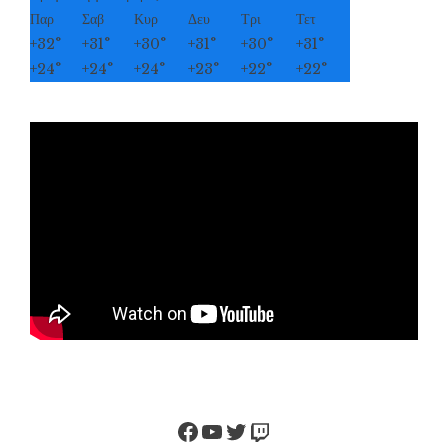
Παρ
Σαβ
Κυρ
Δευ
Τρι
Τετ
+
32°
+
31°
+
30°
+
31°
+
30°
+
31°
+
24°
+
24°
+
24°
+
23°
+
22°
+
22°
Facebook
YouTube
Twitter
Twitch