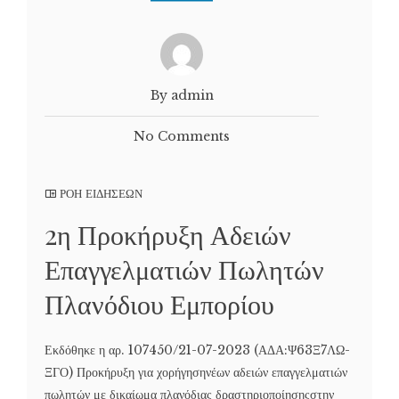
By admin
No Comments
ΡΟΗ ΕΙΔΗΣΕΩΝ
2η Προκήρυξη Αδειών
Επαγγελματιών Πωλητών
Πλανόδιου Εμπορίου
Εκδόθηκε η αρ. 107450/21-07-2023 (ΑΔΑ:Ψ63Ξ7ΛΩ-
ΞΓΟ) Προκήρυξη για χορήγησηνέων αδειών επαγγελματιών
πωλητών με δικαίωμα πλανόδιας δραστηριοποίησηςστην