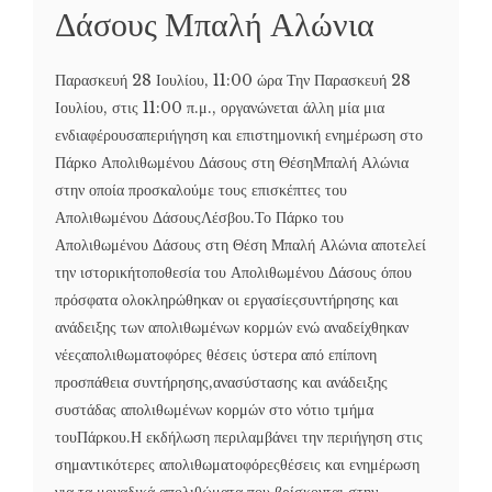
Δάσους Μπαλή Αλώνια
Παρασκευή 28 Ιουλίου, 11:00 ώρα Την Παρασκευή 28
Ιουλίου, στις 11:00 π.μ., οργανώνεται άλλη μία μια
ενδιαφέρουσαπεριήγηση και επιστημονική ενημέρωση στο
Πάρκο Απολιθωμένου Δάσους στη ΘέσηΜπαλή Αλώνια
στην οποία προσκαλούμε τους επισκέπτες του
Απολιθωμένου ΔάσουςΛέσβου.Το Πάρκο του
Απολιθωμένου Δάσους στη Θέση Μπαλή Αλώνια αποτελεί
την ιστορικήτοποθεσία του Απολιθωμένου Δάσους όπου
πρόσφατα ολοκληρώθηκαν οι εργασίεςσυντήρησης και
ανάδειξης των απολιθωμένων κορμών ενώ αναδείχθηκαν
νέεςαπολιθωματοφόρες θέσεις ύστερα από επίπονη
προσπάθεια συντήρησης,ανασύστασης και ανάδειξης
συστάδας απολιθωμένων κορμών στο νότιο τμήμα
τουΠάρκου.Η εκδήλωση περιλαμβάνει την περιήγηση στις
σημαντικότερες απολιθωματοφόρεςθέσεις και ενημέρωση
για τα μοναδικά απολιθώματα που βρίσκονται στην