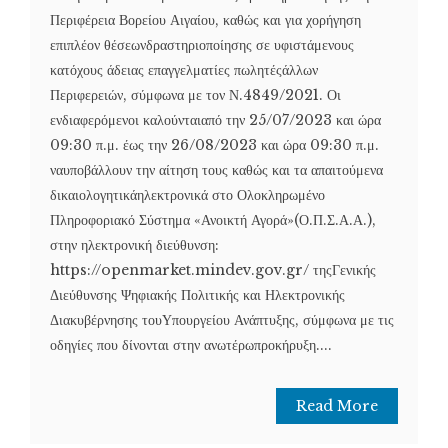
Περιφέρεια Βορείου Αιγαίου, καθώς και για χορήγηση
επιπλέον θέσεωνδραστηριοποίησης σε υφιστάμενους
κατόχους άδειας επαγγελματίες πωλητέςάλλων
Περιφερειών, σύμφωνα με τον Ν.4849/2021. Οι
ενδιαφερόμενοι καλούνταιαπό την 25/07/2023 και ώρα
09:30 π.μ. έως την 26/08/2023 και ώρα 09:30 π.μ.
ναυποβάλλουν την αίτηση τους καθώς και τα απαιτούμενα
δικαιολογητικάηλεκτρονικά στο Ολοκληρωμένο
Πληροφοριακό Σύστημα «Ανοικτή Αγορά»(Ο.Π.Σ.Α.Α.),
στην ηλεκτρονική διεύθυνση:
https://openmarket.mindev.gov.gr/ τηςΓενικής
Διεύθυνσης Ψηφιακής Πολιτικής και Ηλεκτρονικής
Διακυβέρνησης τουΥπουργείου Ανάπτυξης, σύμφωνα με τις
οδηγίες που δίνονται στην ανωτέρωπροκήρυξη....
Read More