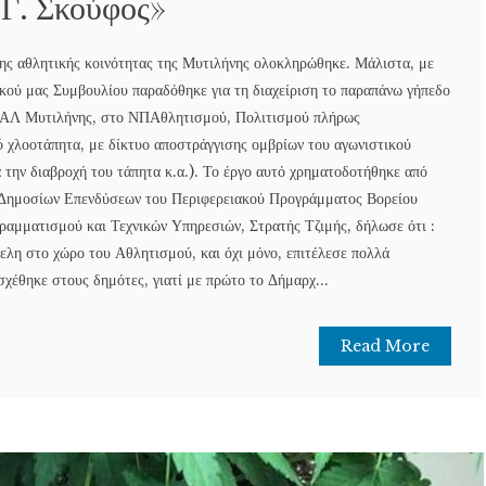
Γ. Σκούφος»
ης αθλητικής κοινότητας της Μυτιλήνης ολοκληρώθηκε. Μάλιστα, με
ού μας Συμβουλίου παραδόθηκε για τη διαχείριση το παραπάνω γήπεδο
ΠΑΛ Μυτιλήνης, στο ΝΠΑθλητισμού, Πολιτισμού πλήρως
 χλοοτάπητα, με δίκτυο αποστράγγισης ομβρίων του αγωνιστικού
α την διαβροχή του τάπητα κ.α.). Το έργο αυτό χρηματοδοτήθηκε από
Δημοσίων Επενδύσεων του Περιφερειακού Προγράμματος Βορείου
ραμματισμού και Τεχνικών Υπηρεσιών, Στρατής Τζιμής, δήλωσε ότι :
λη στο χώρο του Αθλητισμού, και όχι μόνο, επιτέλεσε πολλά
χέθηκε στους δημότες, γιατί με πρώτο το Δήμαρχ...
Read More