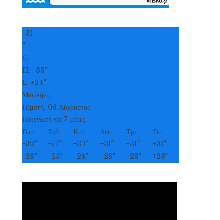
+
31
°
C
H:
+
33°
L:
+
24°
Μυτιλήνη
Πέμπτη, 06 Αύγουστος
Πρόγνωση για 7 μέρες
Παρ
Σαβ
Κυρ
Δευ
Τρι
Τετ
+
32°
+
31°
+
30°
+
31°
+
31°
+
31°
+
23°
+
25°
+
24°
+
23°
+
23°
+
23°