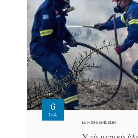
6
Ιούλ
ΡΟΗ ΕΙΔΗΣΕΩΝ
Υπό μερικό έλ