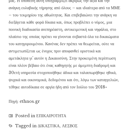
μας. Η υπόθεση αυτή υπογραμμίζει ακριβώς την αξία και την
ανάγκη ευλαβικής τήρησης από όλους – και ιδιαίτερα από τα ΜΜΕ
– του τεκμηρίου της αθωότητας. Και επιβεβαιώνει την ανάγκη να
διεξάγεται κάθε φορά δίκαια και, όπως προβλέπει ο νόμος, μια
ποινική διαδικασία ανεπηρέαστη, αντικειμενική και νηφάλια, στο
πλαίσιο της οποίας πρέπει να γίνονται σεβαστά όλα τα δικαιώματα
του κατηγορουμένου. Κανένας δεν πρέπει να θεωρείται, ούτε να
αντιμετωπίζεται ως ένοχος πριν αποφανθεί οριστικά και
αμετάκλητα γι’ αυτόν η Δικαιοσύνη. Στην προκειμένη περίπτωση
είναι πλέον βέβαιο ότι ένας καθηγητής με άμεμπτη διαδρομή και
30ετή υπηρεσία στοχοποιήθηκε άδικα και ταλαιπωρήθηκε ηθικά,
ψυχικά και οικονομικά, δεδομένου και ότι, λόγω των καταγγελιών,
τέθηκε αυτοδίκαια σε αργία ήδη από τον Ιούλιο του 2018»
Πηγή: ethnos.gr
Posted in
ΕΠΙΚΑΙΡΟΤΗΤΑ
Tagged in
ΔΙΚΑΣΤΙΚΑ
,
ΛΕΣΒΟΣ