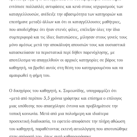
εντόπισε πολλαπλές αντιφάσεις και κενά στους ισχυρισμούς των
καταγγελλουσών, ανέδειξε την αβασιμότητα των κατηγοριών και
επεσήμανε μεταξύ άλλων και ότι οι καταγγέλλουσες μαθήτριες,
που αποδείχθηκε ότι ήταν στενές φίλες, επέλεξαν όλες την ίδια
συμπεριφορά και τις ίδιες διατυπώσεις, μίλησαν στους γονείς τους
μόνο αμέσως μετά την αποκάλυψη απουσιών τους και ουσιαστικά
κατασκεύασαν τα περιστατικά περί δήθεν παρενόχλησης, με
αποτέλεσμα να απαγγελθούν οι αρχικές κατηγορίες σε βάρος του
καθηγητή, να βρεθεί αυτός στη θέση του κατηγορουμένου και να
αμαυρωθεί η φήμη του.
Ο δικηγόρος του καθηγητή, κ. Συμεωνίδης, υπογραμμίζει ότι
«μετά από περίπου 5,5 χρόνια γράφτηκε και επίσημα ο επίλογος
μιας υπόθεσης που απασχόλησε έντονα και προβλημάτισε την
τοπική κοινωνία. Μετά από μια πολυήμερη και ιδιαίτερα
προσεκτική διαδικασία, το εφετείο αποφάσισε την πλήρη αθώωση
του καθηγητή, παραθέτοντας εκτενή αιτιολόγηση που αποτυπώθηκε
στην απόφασή του, όπως αυτή καθαρογράφηκε.