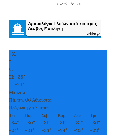
« Φεβ
Απρ »
+
31
°
C
H:
+
33°
L:
+
24°
Μυτιλήνη
Πέμπτη, 06 Αύγουστος
Πρόγνωση για 7 μέρες
Τετ
Παρ
Σαβ
Κυρ
Δευ
Τρι
+
34°
+
30°
+
31°
+
31°
+
31°
+
30°
+
24°
+
24°
+
23°
+
24°
+
23°
+
22°