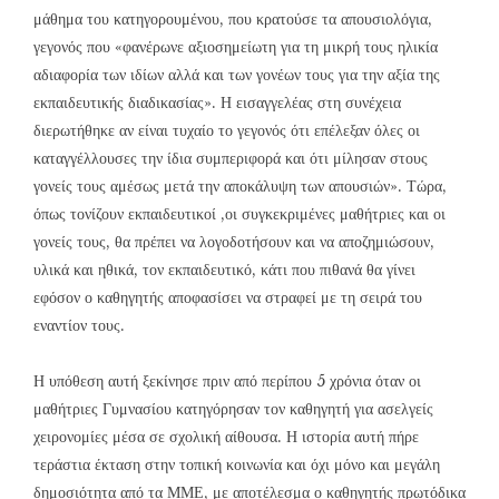
μάθημα του κατηγορουμένου, που κρατούσε τα απουσιολόγια,
γεγονός που «φανέρωνε αξιοσημείωτη για τη μικρή τους ηλικία
αδιαφορία των ιδίων αλλά και των γονέων τους για την αξία της
εκπαιδευτικής διαδικασίας». Η εισαγγελέας στη συνέχεια
διερωτήθηκε αν είναι τυχαίο το γεγονός ότι επέλεξαν όλες οι
καταγγέλλουσες την ίδια συμπεριφορά και ότι μίλησαν στους
γονείς τους αμέσως μετά την αποκάλυψη των απουσιών». Τώρα,
όπως τονίζουν εκπαιδευτικοί ,οι συγκεκριμένες μαθήτριες και οι
γονείς τους, θα πρέπει να λογοδοτήσουν και να αποζημιώσουν,
υλικά και ηθικά, τον εκπαιδευτικό, κάτι που πιθανά θα γίνει
εφόσον ο καθηγητής αποφασίσει να στραφεί με τη σειρά του
εναντίον τους.
Η υπόθεση αυτή ξεκίνησε πριν από περίπου 5 χρόνια όταν οι
μαθήτριες Γυμνασίου κατηγόρησαν τον καθηγητή για ασελγείς
χειρονομίες μέσα σε σχολική αίθουσα. Η ιστορία αυτή πήρε
τεράστια έκταση στην τοπική κοινωνία και όχι μόνο και μεγάλη
δημοσιότητα από τα ΜΜΕ, με αποτέλεσμα ο καθηγητής πρωτόδικα