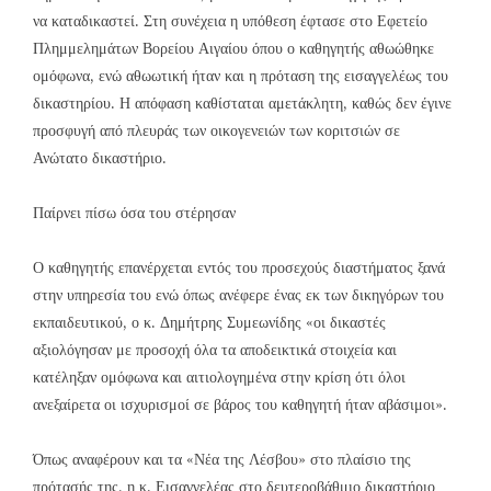
να καταδικαστεί. Στη συνέχεια η υπόθεση έφτασε στο Εφετείο
Πλημμελημάτων Βορείου Αιγαίου όπου ο καθηγητής αθωώθηκε
ομόφωνα, ενώ αθωωτική ήταν και η πρόταση της εισαγγελέως του
δικαστηρίου. Η απόφαση καθίσταται αμετάκλητη, καθώς δεν έγινε
προσφυγή από πλευράς των οικογενειών των κοριτσιών σε
Ανώτατο δικαστήριο.
Παίρνει πίσω όσα του στέρησαν
Ο καθηγητής επανέρχεται εντός του προσεχούς διαστήματος ξανά
στην υπηρεσία του ενώ όπως ανέφερε ένας εκ των δικηγόρων του
εκπαιδευτικού, ο κ. Δημήτρης Συμεωνίδης «οι δικαστές
αξιολόγησαν με προσοχή όλα τα αποδεικτικά στοιχεία και
κατέληξαν ομόφωνα και αιτιολογημένα στην κρίση ότι όλοι
ανεξαίρετα οι ισχυρισμοί σε βάρος του καθηγητή ήταν αβάσιμοι».
Όπως αναφέρουν και τα «Νέα της Λέσβου» στο πλαίσιο της
πρότασής της, η κ. Εισαγγελέας στο δευτεροβάθμιο δικαστήριο