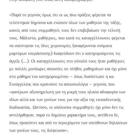
«Παρά το γεγονός όμως ότι οι ως άνω πράξεις φέρεται να
τελέστηκαν δημόσια και ενώπιον όλων των μαθητών της τάξης,
κανείς από τους συμμαθητές τους δεν επιβεβαίωσε την τέλεσή
τους. Μάλιστα, μαθήτριες, που κατά τις καταγγέλλουσες φέρεται
να υπέστησαν τις ίδιες χειρονομίες (αναφέρονται ονόματα
μαρτύρων υπεράσπισης) διαψεύδουν ότι ο κατηγορούμενος τις
άγγιξε (….). Οι καταγγέλλουσες στο σύνολό τους ήταν μαθήτριες
με πολλές μονόωρες απουσίες σε πλήθος μαθημάτων και όχι μόνο
στο μάθημα του κατηγορουμένου – όπως διαπίστωσε η κα.
Εισαγγελέας που κρατούσε τα απουσιολόγια – γεγονός που
«φανέρωνε αξιοσημείωτη για τη μικρή τους ηλικία αδιαφορία των
ιδίων αλλά και των γονέων τους για την αξία της εκπαιδευτικής
διαδικασίας. Ωστόσο, οι υπόλοιποι συμμαθητές όχι μόνο δεν τις
αντιλήφθηκαν, παρά το δημόσιο χαρακτήρα τους, αντίθετα δε,
όπως προκύπτει και από το περιεχόμενο των υπεύθυνων δηλώσεων
των γονέων τους, τις διέψευσαν».