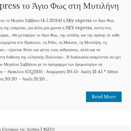
press το Άγιο Φως στη Μυτιλήνη
φέτος το Μεγάλο Σάββατο (4.5.2024) η Sky express το Άγιο Φως.
η της εταιρείας, για άλλη μία χρονιά η SKY express, πιστή στις
 χώρας, «θα μεταφέρει το Άγιο Φως, της ελπίδας και της αγάπης σε κάθε
κεκριμένα στο Ηράκλειο, τη Ρόδο, τη Μύκονο, τη Μυτιλήνη, τη
ρα», «έχοντας θέσει και φέτος τους ανθρώπους, αλλά και τα
τη διάθεση της ελληνικής Πολιτείας». Η διαδικασία αναμένεται να έχει
ου Μεγάλου Σαββάτου με το πρόγραμμα των δρομολογίων να
ήνα – Ηράκλειο (GQ216) : Αναχώρηση 20:55- Άφιξη 21:45 * Αθήνα
η 20:20 – Άφιξη 21:20...
Read More