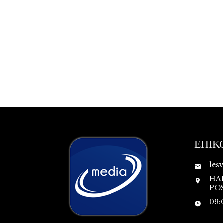
ΕΠΙΚ
les
HA
POS
09: