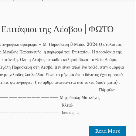
 Επιτάφιοι της Λέσβου | ΦΩΤΟ
Φωτογραφικό αφιέρωμα – Μ. Παρασκευή 3 Μαΐου 2024 Ο στολισμός
της Μεγάλης Παρασκευής, η περιφορά του Επιταφίου. Η προσδοκία της
, κατάνυξη. Όλη η Λέσβος σε κάθε εκκλησιά βίωσε το Θείο Δράμα.
εγάλη Παρασκευή στη Λέσβο. Δεν είναι απλά ένα ταξίδι στην ομορφιά
ν με χιλιάδες λουλούδια. Είναι το μήνυμα ότι ο θάνατος έχει ομορφιά
τε τις φωτογραφίες. ( το άρθρο ανανεώνεται ανά τακτά διαστήματα) :
γιος ———————————————————————— Πάμφιλα
—————————— Μητρόπολη Μυτιλήνης
————————————- Κλειώ
——————————- Ιππειος ...
Read More