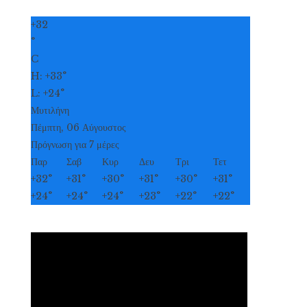
+
32
°
C
H:
+
33°
L:
+
24°
Μυτιλήνη
Πέμπτη, 06 Αύγουστος
Πρόγνωση για 7 μέρες
Παρ
Σαβ
Κυρ
Δευ
Τρι
Τετ
+
32°
+
31°
+
30°
+
31°
+
30°
+
31°
+
24°
+
24°
+
24°
+
23°
+
22°
+
22°