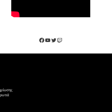
Facebook
YouTube
Twitter
Twitch
ζημίωσης
 φωτιά