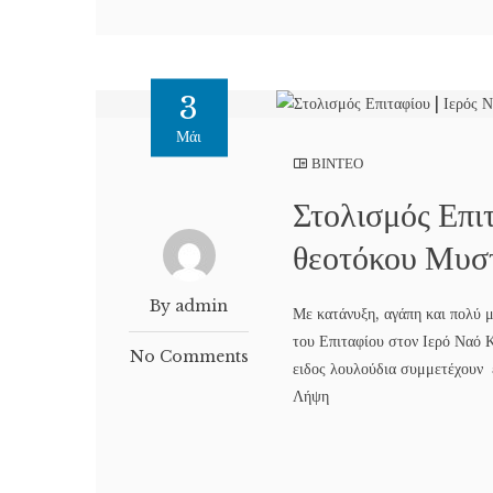
3
Μάι
ΒΙΝΤΕΟ
Στολισμός Επι
θεοτόκου Μυσ
By admin
Με κατάνυξη, αγάπη και πολύ μ
του Επιταφίου στον Ιερό Ναό 
No Comments
ειδος λουλούδια συμμετέχουν ε
Λήψη