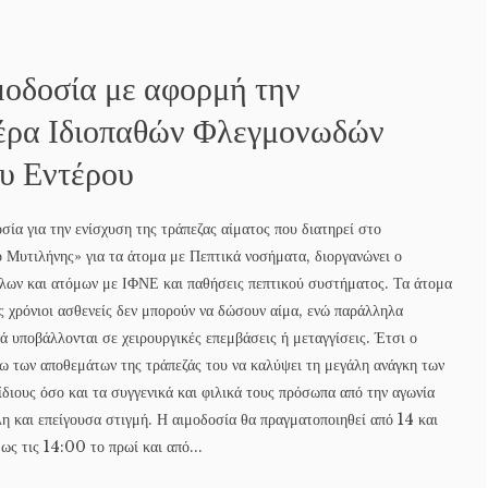
μοδοσία με αφορμή την
έρα Ιδιοπαθών Φλεγμονωδών
υ Εντέρου
ία για την ενίσχυση της τράπεζας αίματος που διατηρεί στο
 Μυτιλήνης» για τα άτομα με Πεπτικά νοσήματα, διοργανώνει ο
λων και ατόμων με ΙΦΝΕ και παθήσεις πεπτικού συστήματος. Τα άτομα
ς χρόνιοι ασθενείς δεν μπορούν να δώσουν αίμα, ενώ παράλληλα
νά υποβάλλονται σε χειρουργικές επεμβάσεις ή μεταγγίσεις. Έτσι ο
σω των αποθεμάτων της τράπεζάς του να καλύψει τη μεγάλη ανάγκη των
ίδιους όσο και τα συγγενικά και φιλικά τους πρόσωπα από την αγωνία
η και επείγουσα στιγμή. Η αιμοδοσία θα πραγματοποιηθεί από 14 και
ς τις 14:00 το πρωί και από...