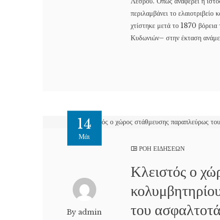
Λέσβου. Όπως αναφέρει η ιστ
περιλαμβάνει το ελαιοτριβείο 
χτίστηκε μετά το 1870 βόρεια
Κυδωνιών– στην έκταση ανάμεσ
14
Μάι
ΡΟΗ ΕΙΔΗΣΕΩΝ
Κλειστός ο χώ
κολυμβητηρίου
του ασφαλτοτ
By admin