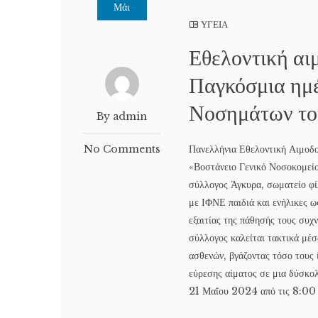
Μάι
ΥΓΕΙΑ
Εθελοντική αι
Παγκόσμια ημ
Νοσημάτων το
By admin
No Comments
Πανελλήνια Εθελοντική Αιμοδοσ
«Βοστάνειο Γενικό Νοσοκομείο
σύλλογος Άγκυρα, σωματείο φί
με ΙΦΝΕ παιδιά και ενήλικες ω
εξαιτίας της πάθησής τους συχ
σύλλογος καλείται τακτικά μέ
ασθενών, βγάζοντας τόσο τους 
εύρεσης αίματος σε μια δύσκολ
21 Μαΐου 2024 από τις 8:00 ω