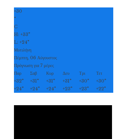
+
30
°
C
H:
+
33°
L:
+
24°
Μυτιλήνη
Πέμπτη, 06 Αύγουστος
Πρόγνωση για 7 μέρες
Παρ
Σαβ
Κυρ
Δευ
Τρι
Τετ
+
32°
+
31°
+
31°
+
31°
+
30°
+
30°
+
24°
+
24°
+
24°
+
23°
+
23°
+
22°