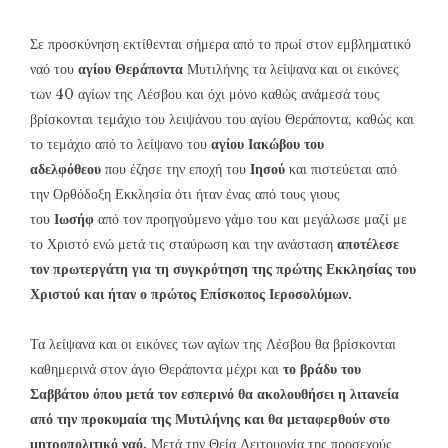
Σε προσκύνηση εκτίθενται σήμερα από το πρωί στον εμβληματικό
ναό του
αγίου Θεράποντα
Μυτιλήνης τα λείψανα και οι εικόνες
των 40 αγίων της Λέσβου και όχι μόνο καθώς ανάμεσά τους
βρίσκονται τεμάχιο του λειψάνου του αγίου Θεράποντα, καθώς και
το τεμάχιο από το λείψανο του
αγίου Ιακώβου του
αδελφόθεου
που έζησε την εποχή του
Ιησού
και πιστεύεται από
την Ορθόδοξη Εκκλησία ότι ήταν ένας από τους γιους
του
Ιωσήφ
από τον προηγούμενο γάμο του και μεγάλωσε μαζί με
το Χριστό ενώ μετά τις σταύρωση και την ανάσταση
αποτέλεσε
τον πρωτεργάτη για τη συγκρότηση της πρώτης Εκκλησίας του
Χριστού και ήταν ο πρώτος Επίσκοπος Ιεροσολύμων.
Τα λείψανα και οι εικόνες των αγίων της Λέσβου θα βρίσκονται
καθημερινά στον άγιο Θεράποντα μέχρι και
το βράδυ του
Σαββάτου όπου μετά τον εσπερινό θα ακολουθήσει η λιτανεία
από την προκυμαία της Μυτιλήνης και θα μεταφερθούν στο
μητροπολιτικό ναό.
Μετά την Θεία Λειτουργία της προσεχούς