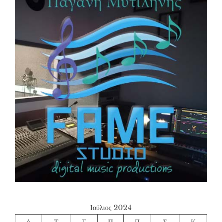
Ιούλιος 2024
Δ
Τ
Τ
Π
Π
Σ
Κ