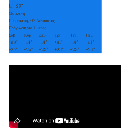
L:
+
23°
Μυτιλήνη
Παρασκευή, 07 Αύγουστος
Πρόγνωση για 7 μέρες
Σαβ
Κυρ
Δευ
Τρι
Τετ
Πεμ
+
33°
+
31°
+
31°
+
31°
+
31°
+
31°
+
25°
+
25°
+
23°
+
23°
+
23°
+
24°