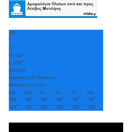
+
31
°
C
H:
+
33°
L:
+
23°
Μυτιλήνη
Παρασκευή, 07 Αύγουστος
Πρόγνωση για 7 μέρες
Σαβ
Κυρ
Δευ
Τρι
Τετ
Πεμ
+
33°
+
31°
+
31°
+
31°
+
31°
+
31°
+
25°
+
25°
+
23°
+
23°
+
23°
+
24°