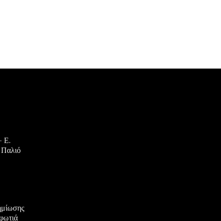
 Ε.
 Παλιό
ζημίωσης
 φωτιά