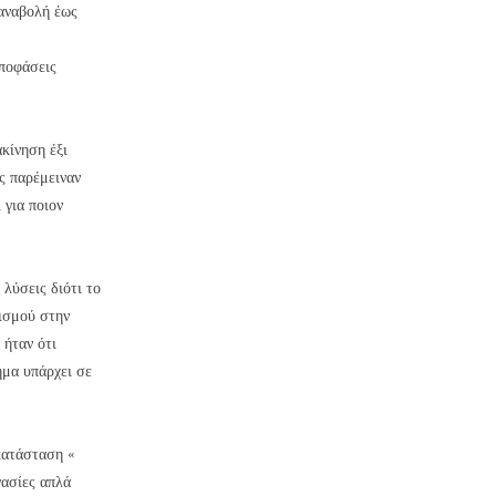
 αναβολή έως
αποφάσεις
κίνηση έξι
ς παρέμειναν
 για ποιον
λύσεις διότι το
ισμού στην
 ήταν ότι
ημα υπάρχει σε
 κατάσταση «
γασίες απλά