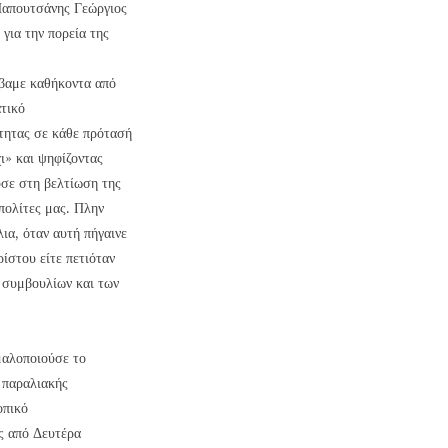
Παπουτσάνης Γεώργιος
για την πορεία της
άβαμε καθήκοντα από
τικό
τητας σε κάθε πρότασή
ι» και ψηφίζοντας
σε στη βελτίωση της
πολίτες μας. Πλην
ια, όταν αυτή πήγαινε
ίστου είτε πετιόταν
 συμβουλίων και των
μαλοποιούσε το
 παραλιακής
οπικό
ς από Δευτέρα