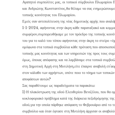
Αγαπητοί συμπολίτες μας, οι τοπικοί σύμβουλοι Πλωμαρίου 
και Ανδριώτης Κωνσταντίνος,θα θέλαμε να σας ενημερώσουμε 
τοπικής κοινότητας του Πλωμαρίου.
Εμείς σαν αντιπολίτευση της νέας δημοτικής αρχής που αναλ
1-1-2024, αφήνοντας στην άκρη κάθε παραταξιακό και κομμα
συμφέρον,συμπορευθήκαμε με τον πρόεδρο της τοπικής κοινό
του για το καλό του τόπου αφήνοντας στην άκρη το στείρο «όχ
ομόφωνα στα τοπικά συμβούλια κάθε πρόταση που αποσκοπού
τοπικής μας κοινότητας και των υπηρεσιών της προς τους συμ
όμως, όποιας απόφασης και να λαμβάναμε στα τοπικά συμβούλ
στη Δημοτική Αρχή στη Μυτιλήνη,είτε έπαιρνε αναβολή επ’αορ
στον κάλαθο των αχρήστων, οπότε ποιο το νόημα των τοπικών
αποφάσεων αυτών?
Σας παραθέτουμε ως παραδείγματα τα παρακάτω:
1) Η πλακόστρωση της οδού Ελευθερίου Βενιζέλου, που θα ο
κυκλοφοριακό πρόβλημα κατά της διάρκεια πεζοδρόμησης της
οδού,για την οποία πάρθηκε απόφαση το Φεβρουάριο από το τ
συμβούλιο και όταν έφτασε στη Μυτιλήνη άρχισαν οι αναβολέ