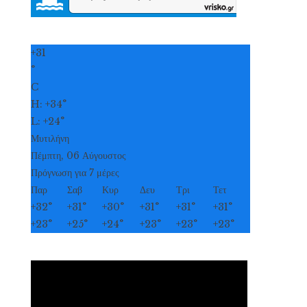
+
31
°
C
H:
+
34°
L:
+
24°
Μυτιλήνη
Πέμπτη, 06 Αύγουστος
Πρόγνωση για 7 μέρες
Παρ
Σαβ
Κυρ
Δευ
Τρι
Τετ
+
32°
+
31°
+
30°
+
31°
+
31°
+
31°
+
23°
+
25°
+
24°
+
23°
+
23°
+
23°