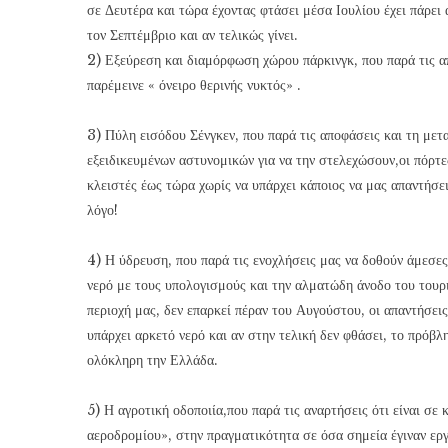
σε Δευτέρα και τώρα έχοντας φτάσει μέσα Ιουλίου έχει πάρει
τον Σεπτέμβριο και αν τελικώς γίνει.
2) Εξεύρεση και διαμόρφωση χώρου πάρκινγκ, που παρά τις 
παρέμεινε « όνειρο θερινής νυκτός» .
3) Πύλη εισόδου Σένγκεν, που παρά τις αποφάσεις και τη μετα
εξειδικευμένων αστυνομικών για να την στελεχώσουν,οι πόρτε
κλειστές έως τώρα χωρίς να υπάρχει κάποιος να μας απαντήσει
λόγο!
4) Η ύδρευση, που παρά τις ενοχλήσεις μας να δοθούν άμεσες 
νερό με τους υπολογισμούς και την αλματώδη άνοδο του τουρ
περιοχή μας, δεν επαρκεί πέραν του Αυγούστου, οι απαντήσεις
υπάρχει αρκετό νερό και αν στην τελική δεν φθάσει, το πρόβλ
ολόκληρη την Ελλάδα.
5) Η αγροτική οδοποιία,που παρά τις αναρτήσεις ότι είναι σε
αεροδρομίου», στην πραγματικότητα σε όσα σημεία έγιναν ερ