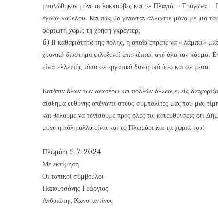
μπαλώθηκαν μόνο οι λακκούβες και σε Πλαγιά – Τρύγωνα – Π
έγιναν καθόλου. Και πώς θα γίνονταν άλλωστε μόνο με μια τσ
φορτωτή χωρίς τη χρήση γκρέντερ;
6) Η καθαριότητα της πόλης, η οποία έπρεπε να « λάμπει» μια
χρονικό διάστημα φιλοξενεί επισκέπτες από όλο τον κόσμο. Εν
είναι ελλειπής τόσο σε εργατικό δυναμικό όσο και σε μέσα.
Κατόπιν όλων των ανωτέρω και πολλών άλλων,εμείς διαχωρίζο
αίσθημα ευθύνης απέναντι στους συμπολίτες μας που μας τίμ
και θέλουμε να τονίσουμε προς όλες τις κατευθύνσεις ότι Δήμ
μόνο η πόλη αλλά είναι και το Πλωμάρι και τα χωριά του!
Πλωμάρι 9-7-2024
Με εκτίμηση
Οι τοπικοί σύμβουλοι
Παπουτσάνης Γεώργιος
Ανδριώτης Κωνσταντίνος