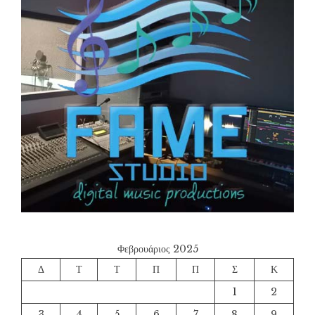
Φεβρουάριος 2025
Δ
Τ
Τ
Π
Π
Σ
Κ
1
2
3
4
5
6
7
8
9