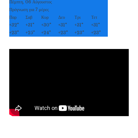
Πέμπτη, 06 Αύγουστος
Πρόγνωση για 7 μέρες
Παρ
Σαβ
Κυρ
Δευ
Τρι
Τετ
+
32°
+
31°
+
30°
+
31°
+
31°
+
31°
+
23°
+
25°
+
24°
+
23°
+
23°
+
23°