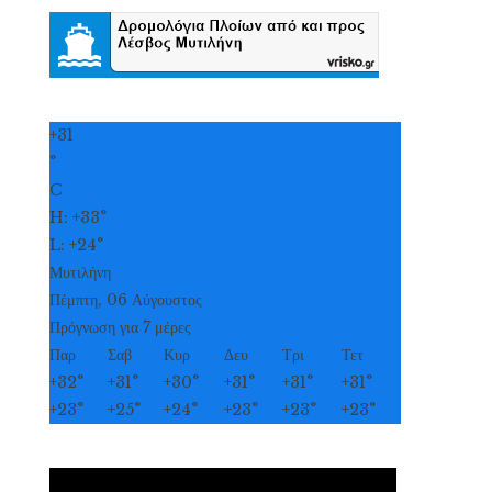
+
31
°
C
H:
+
33°
L:
+
24°
Μυτιλήνη
Πέμπτη, 06 Αύγουστος
Πρόγνωση για 7 μέρες
Παρ
Σαβ
Κυρ
Δευ
Τρι
Τετ
+
32°
+
31°
+
30°
+
31°
+
31°
+
31°
+
23°
+
25°
+
24°
+
23°
+
23°
+
23°