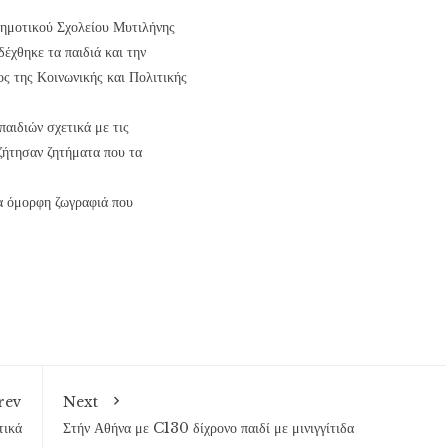
Δημοτικού Σχολείου Μυτιλήνης
έχθηκε τα παιδιά και την
ος της Κοινωνικής και Πολιτικής
αιδιών σχετικά με τις
ζήτησαν ζητήματα που τα
α όμορφη ζωγραφιά που
rev
Next
τικά
Στήν Αθήνα με C130 δίχρονο παιδί με μινιγγίτιδα