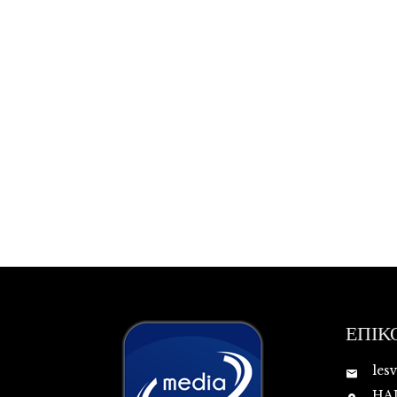
ΕΠΙΚ
les
HA