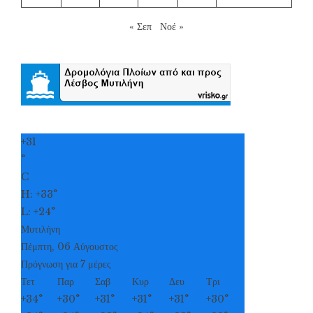
« Σεπ
Νοέ »
+
31
°
C
H:
+
33°
L:
+
24°
Μυτιλήνη
Πέμπτη, 06 Αύγουστος
Πρόγνωση για 7 μέρες
Τετ
Παρ
Σαβ
Κυρ
Δευ
Τρι
+
34°
+
30°
+
31°
+
31°
+
31°
+
30°