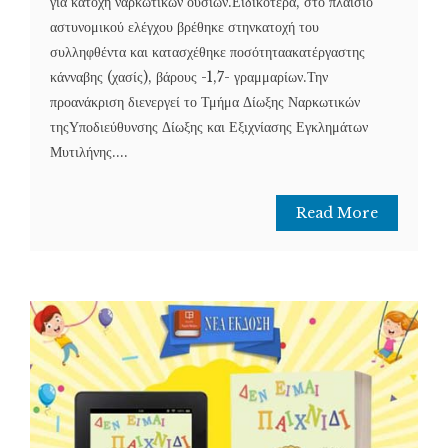
για κατοχή ναρκωτικών ουσιών.Ειδικότερα, στο πλαίσιο
αστυνομικού ελέγχου βρέθηκε στηνκατοχή του
συλληφθέντα και κατασχέθηκε ποσότηταακατέργαστης
κάνναβης (χασίς), βάρους -1,7- γραμμαρίων.Την
προανάκριση διενεργεί το Τμήμα Δίωξης Ναρκωτικών
τηςΥποδιεύθυνσης Δίωξης και Εξιχνίασης Εγκλημάτων
Μυτιλήνης....
Read More