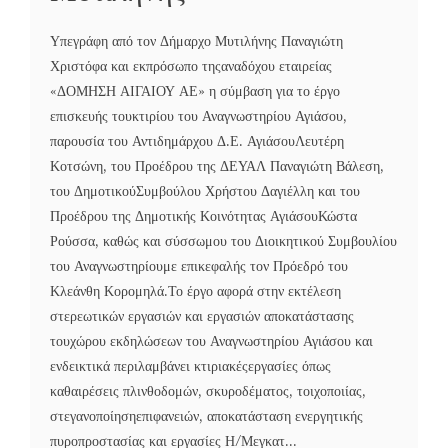
Υπεγράφη από τον Δήμαρχο Μυτιλήνης Παναγιώτη
Χριστόφα και εκπρόσωπο τηςαναδόχου εταιρείας
«ΔΟΜΗΣΗ ΑΙΓΑΙΟΥ ΑΕ» η σύμβαση για το έργο
επισκευής τουκτιρίου του Αναγνωστηρίου Αγιάσου,
παρουσία του Αντιδημάρχου Δ.Ε. ΑγιάσουΛευτέρη
Κοτσώνη, του Προέδρου της ΔΕΥΑΛ Παναγιώτη Βάλεση,
του ΔημοτικούΣυμβούλου Χρήστου Δαγιέλλη και του
Προέδρου της Δημοτικής Κοινότητας ΑγιάσουΚώστα
Ρούσσα, καθώς και σύσσωμου του Διοικητικού Συμβουλίου
του Αναγνωστηρίουμε επικεφαλής τον Πρόεδρό του
Κλεάνθη Κορομηλά.Το έργο αφορά στην εκτέλεση
στερεωτικών εργασιών και εργασιών αποκατάστασης
τουχώρου εκδηλώσεων του Αναγνωστηρίου Αγιάσου και
ενδεικτικά περιλαμβάνει κτιριακέςεργασίες όπως
καθαιρέσεις πλινθοδομών, σκυροδέματος, τοιχοποιίας,
στεγανοποίησηεπιφανειών, αποκατάσταση ενεργητικής
πυροπροστασίας και εργασίες Η/Μεγκατ...