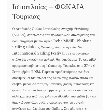
Ιστιοπλοΐας – ΦΩΚΑΙΑ
Τουρκίας
Ο Λεσβιακός Όμιλος Ιστιοπλοΐας Ανοιχτής Θαλάσσης
(ΛΟΙΑΘ), στα πλαίσια του πρωτοκόλλου συνεργασίας που
έχει υπογραφεί με τον όμιλο Reha Midilli Phokaia
Sailing Club της Φώκαιας, συμμετείχε στο 2ο
International Sailing Festival με ένα δυναμικό
στόλο έξι σκαφών και πολυπληθή πληρώματα. Το φεστιβάλ
πραγματοποιήθηκε στη Φώκαια της Τουρκίας στις 27–28
Σεπτεμβρίου 2025. Παρά τις προβλεπόμενες αντίξοες
συνθήκες, οι ιστιοπλόοι της Μυτιλήνης άνοιξαν πανιά και
έλαβαν μέρος σε αυτή τη μοναδική γιορτή ιστιοπλοΐας και
φιλίας. Στην αποστολή συμμετείχαν έμπειροι ιστιοπλόοι
αλλά και νέοι από τη σχολή του ΛΟΙΑΘ, που ταξίδεψαν και
διασκέδασαν όλοι μαζί, αναδεικνύοντας τη συνεχή
ανανέωση και ζωντάνια του Ομίλου. Στο πλαίσιο της