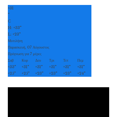
+
31
°
C
H:
+
33°
L:
+
23°
Μυτιλήνη
Παρασκευή, 07 Αύγουστος
Πρόγνωση για 7 μέρες
Σαβ
Κυρ
Δευ
Τρι
Τετ
Πεμ
+
33°
+
31°
+
31°
+
31°
+
31°
+
31°
+
25°
+
25°
+
23°
+
23°
+
23°
+
24°