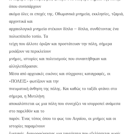
όπου συνυπάρχουν
ακόμα όλες οι εποχές της. Οθωμανικά μνημεία, εκκλησίες, τζαμιά,
αρχοντικά και
αρχαιολογικά μνημεία στέκουν δίπλα – δίπλα, συνθέτοντας ένα
πολυεπίπεδο τοπίο. Τα
τείχη που άλλοτε όριζαν και προστάτευαν την πόλη, σήμερα
μοιάζουν να περικλείουν
μνήμες, ιστορίες και πολιτισμούς που συναντήθηκαν και
αλληλεπίδρασαν.
Μέσα από αρχειακές εικόνες και σύγχρονες καταγραφές, οι
«ΠΟΛΕΙΣ» φωτίζουν και την
πνευματική άνθηση της πόλης. Και καθώς το ταξίδι φτάνει στο
σήμερα, η Μυτιλήνη
αποκαλύπτεται ως μια πόλη που συνεχίζει να ισορροπεί ανάμεσα
στο παρελθόν και το
παρόν. Ένας τόπος όπου το φως του Αιγαίου, οι μνήμες και οι
ιστορίες παραμένουν
ζωντανές, διαμορφώνοντας μια ταυτότητα που εξελίσσεται χωρίς