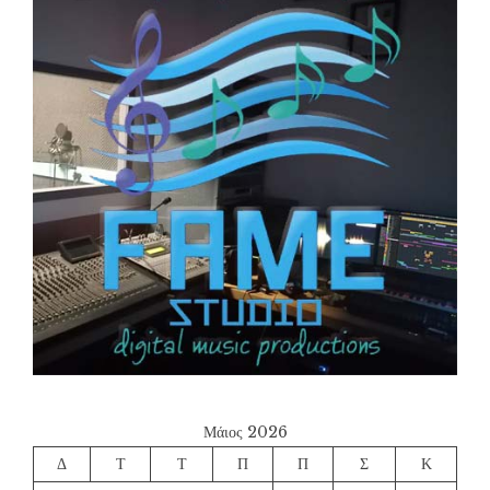
Μάιος 2026
Δ
Τ
Τ
Π
Π
Σ
Κ