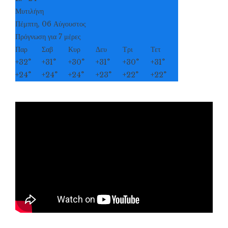
Μυτιλήνη
Πέμπτη, 06 Αύγουστος
Πρόγνωση για 7 μέρες
Παρ
Σαβ
Κυρ
Δευ
Τρι
Τετ
+
32°
+
31°
+
30°
+
31°
+
30°
+
31°
+
24°
+
24°
+
24°
+
23°
+
22°
+
22°