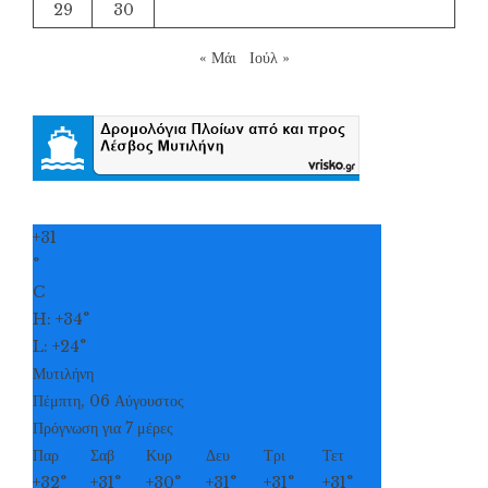
29
30
« Μάι
Ιούλ »
+
31
°
C
H:
+
34°
L:
+
24°
Μυτιλήνη
Πέμπτη, 06 Αύγουστος
Πρόγνωση για 7 μέρες
Παρ
Σαβ
Κυρ
Δευ
Τρι
Τετ
+
32°
+
31°
+
30°
+
31°
+
31°
+
31°