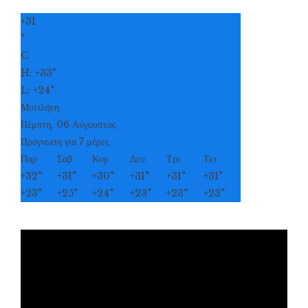
+
31
°
C
H:
+
33°
L:
+
24°
Μυτιλήνη
Πέμπτη, 06 Αύγουστος
Πρόγνωση για 7 μέρες
Παρ
Σαβ
Κυρ
Δευ
Τρι
Τετ
+
32°
+
31°
+
30°
+
31°
+
31°
+
31°
+
23°
+
25°
+
24°
+
23°
+
23°
+
23°