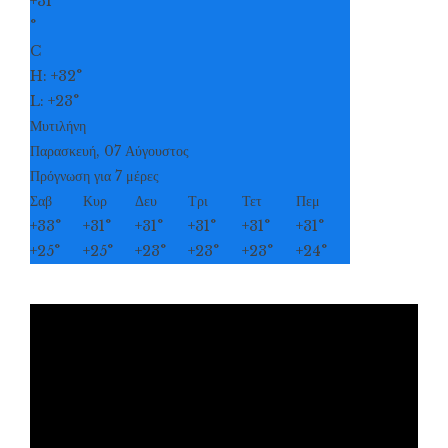
+
31
°
C
H:
+
32°
L:
+
23°
Μυτιλήνη
Παρασκευή, 07 Αύγουστος
Πρόγνωση για 7 μέρες
Σαβ
Κυρ
Δευ
Τρι
Τετ
Πεμ
+
33°
+
31°
+
31°
+
31°
+
31°
+
31°
+
25°
+
25°
+
23°
+
23°
+
23°
+
24°