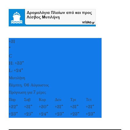
+
31
°
C
H:
+
33°
L:
+
24°
Μυτιλήνη
Πέμπτη, 06 Αύγουστος
Πρόγνωση για 7 μέρες
Παρ
Σαβ
Κυρ
Δευ
Τρι
Τετ
+
32°
+
31°
+
30°
+
31°
+
31°
+
31°
+
23°
+
25°
+
24°
+
23°
+
23°
+
23°