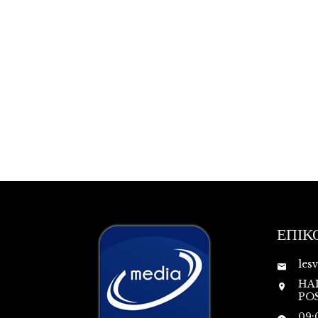
ΕΠΙΚ
les
HA
POS
09: