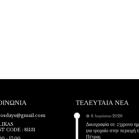
ΟΙΝΩΝΙΑ
ΤΕΛΕΥΤΑΙΑ ΝΕΑ
vosdays@gmail.com
6 Αυγούστου 2026
Δικογραφία σε 23χρονο η
LIKAS
T CODE : 81131
για τροχαίο στην περιοχή τ
Πέτρας
00 - 17:00