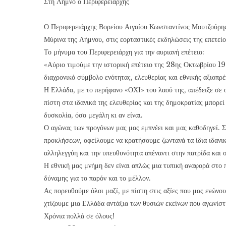
Στη Λήμνο ο Περιφερειάρχης
Ο Περιφερειάρχης Βορείου Αιγαίου Κωνσταντίνος Μουτζούρης
Μύρινα της Λήμνου, στις εορταστικές εκδηλώσεις της επετεί
Το μήνυμα του Περιφερειάρχη για την αυριανή επέτειο:
«Αύριο τιμούμε την ιστορική επέτειο της 28ης Οκτωβρίου 19
διαχρονικό σύμβολο ενότητας, ελευθερίας και εθνικής αξιοπρέ
Η Ελλάδα, με το περήφανο «ΟΧΙ» του λαού της, απέδειξε σε 
πίστη στα ιδανικά της ελευθερίας και της δημοκρατίας μπορεί
δυσκολία, όσο μεγάλη κι αν είναι.
Ο αγώνας των προγόνων μας μας εμπνέει και μας καθοδηγεί. Σ
προκλήσεων, οφείλουμε να κρατήσουμε ζωντανά τα ίδια ιδανικ
αλληλεγγύη και την υπευθυνότητα απέναντι στην πατρίδα και 
Η εθνική μας μνήμη δεν είναι απλώς μια τυπική αναφορά στο 
δύναμης για το παρόν και το μέλλον.
Ας πορευθούμε όλοι μαζί, με πίστη στις αξίες που μας ενώνο
χτίζουμε μια Ελλάδα αντάξια των θυσιών εκείνων που αγωνίστη
Χρόνια πολλά σε όλους!