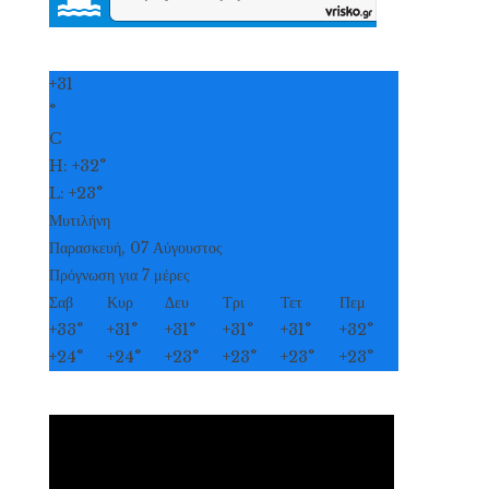
+
31
°
C
H:
+
32°
L:
+
23°
Μυτιλήνη
Παρασκευή, 07 Αύγουστος
Πρόγνωση για 7 μέρες
Σαβ
Κυρ
Δευ
Τρι
Τετ
Πεμ
+
33°
+
31°
+
31°
+
31°
+
31°
+
32°
+
24°
+
24°
+
23°
+
23°
+
23°
+
23°